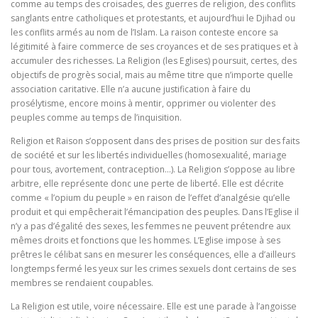
comme au temps des croisades, des guerres de religion, des conflits
sanglants entre catholiques et protestants, et aujourd’hui le Djihad ou
les conflits armés au nom de l’Islam. La raison conteste encore sa
légitimité à faire commerce de ses croyances et de ses pratiques et à
accumuler des richesses. La Religion (les Eglises) poursuit, certes, des
objectifs de progrès social, mais au même titre que n’importe quelle
association caritative. Elle n’a aucune justification à faire du
prosélytisme, encore moins à mentir, opprimer ou violenter des
peuples comme au temps de l’inquisition.
Religion et Raison s’opposent dans des prises de position sur des faits
de société et sur les libertés individuelles (homosexualité, mariage
pour tous, avortement, contraception…). La Religion s’oppose au libre
arbitre, elle représente donc une perte de liberté. Elle est décrite
comme « l’opium du peuple » en raison de l’effet d’analgésie qu’elle
produit et qui empêcherait l’émancipation des peuples. Dans l’Eglise il
n’y a pas d’égalité des sexes, les femmes ne peuvent prétendre aux
mêmes droits et fonctions que les hommes. L’Eglise impose à ses
prêtres le célibat sans en mesurer les conséquences, elle a d’ailleurs
longtemps fermé les yeux sur les crimes sexuels dont certains de ses
membres se rendaient coupables.
La Religion est utile, voire nécessaire. Elle est une parade à l’angoisse