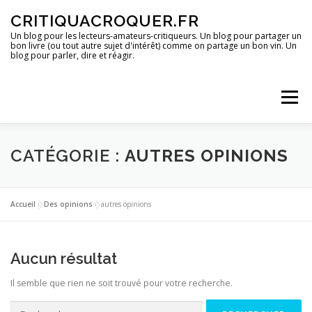
Aller
CRITIQUACROQUER.FR
au
contenu
Un blog pour les lecteurs-amateurs-critiqueurs. Un blog pour partager un
bon livre (ou tout autre sujet d'intérêt) comme on partage un bon vin. Un
blog pour parler, dire et réagir.
Menu
ACCUEIL
UN BLOG ?
DES LIVRES
CATÉGORIE :
AUTRES OPINIONS
DES IMAGES
DES SPECTACLES
DES OPINIONS
Accueil
»
Des opinions
»
autres opinions
DES BONS PLANS
Aucun résultat
Il semble que rien ne soit trouvé pour votre recherche.
Rechercher :