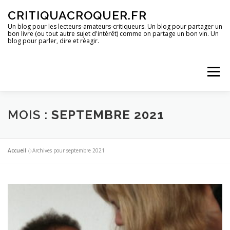
Aller
CRITIQUACROQUER.FR
au
contenu
Un blog pour les lecteurs-amateurs-critiqueurs. Un blog pour partager un
bon livre (ou tout autre sujet d'intérêt) comme on partage un bon vin. Un
blog pour parler, dire et réagir.
Menu
ACCUEIL
UN BLOG ?
DES LIVRES
MOIS :
SEPTEMBRE 2021
DES IMAGES
DES SPECTACLES
DES OPINIONS
Accueil
»
Archives pour septembre 2021
DES BONS PLANS