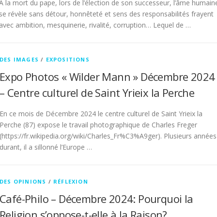
A la mort du pape, lors de l’élection de son successeur, l’âme humain
se révèle sans détour, honnêteté et sens des responsabilités frayent
avec ambition, mesquinerie, rivalité, corruption… Lequel de …
DES IMAGES
/
EXPOSITIONS
Expo Photos « Wilder Mann » Décembre 2024
– Centre culturel de Saint Yrieix la Perche
En ce mois de Décembre 2024 le centre culturel de Saint Yrieix la
Perche (87) expose le travail photographique de Charles Freger
(https://fr.wikipedia.org/wiki/Charles_Fr%C3%A9ger). Plusieurs années
durant, il a sillonné l’Europe …
DES OPINIONS
/
RÉFLEXION
Café-Philo – Décembre 2024: Pourquoi la
Religion s’oppose-t-elle à la Raison?