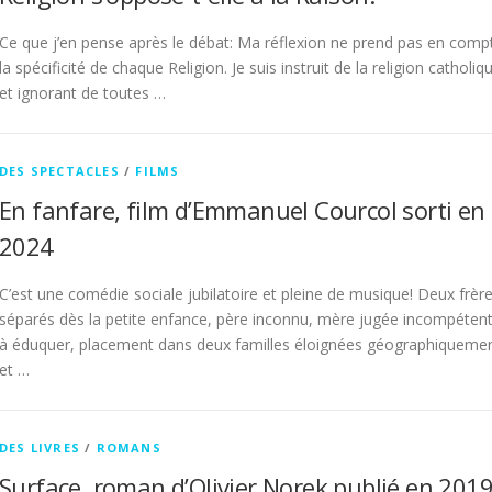
Ce que j’en pense après le débat: Ma réflexion ne prend pas en comp
la spécificité de chaque Religion. Je suis instruit de la religion catholiq
et ignorant de toutes …
DES SPECTACLES
/
FILMS
En fanfare, film d’Emmanuel Courcol sorti en
2024
C’est une comédie sociale jubilatoire et pleine de musique! Deux frèr
séparés dès la petite enfance, père inconnu, mère jugée incompéten
à éduquer, placement dans deux familles éloignées géographiqueme
et …
DES LIVRES
/
ROMANS
Surface, roman d’Olivier Norek publié en 2019