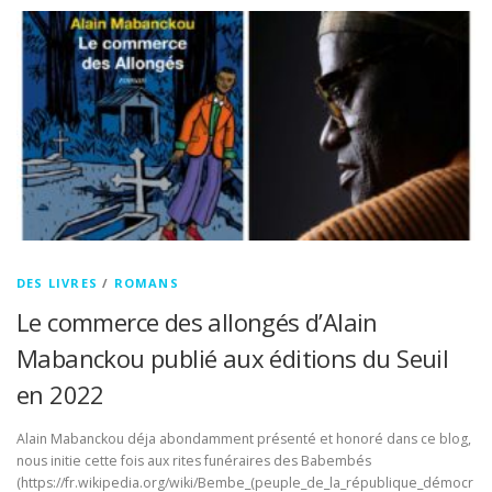
DES LIVRES
/
ROMANS
Le commerce des allongés d’Alain
Mabanckou publié aux éditions du Seuil
en 2022
Alain Mabanckou déja abondamment présenté et honoré dans ce blog,
nous initie cette fois aux rites funéraires des Babembés
(https://fr.wikipedia.org/wiki/Bembe_(peuple_de_la_république_démocr