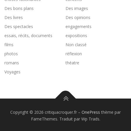
Des bons plans
Des images
Des livres
Des opinions
Des spectacles
engagements
essais, récits, documents
expositions
films
Non classé
photos
réflexion
romans
théatre
Voyages
Copyright © 2026 critiquacroquer.fr
–
OnePress
thème par
FameThemes. Traduit par Wp Trads.