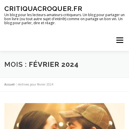
Aller
CRITIQUACROQUER.FR
au
contenu
Un blog pour les lecteurs-amateurs-critiqueurs. Un blog pour partager un
bon livre (ou tout autre sujet d'intérêt) comme on partage un bon vin. Un
blog pour parler, dire et réagir.
Menu
ACCUEIL
UN BLOG ?
DES LIVRES
MOIS :
FÉVRIER 2024
DES IMAGES
DES SPECTACLES
DES OPINIONS
Accueil
»
Archives pour février 2024
DES BONS PLANS