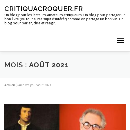
Aller
CRITIQUACROQUER.FR
au
contenu
Un blog pour les lecteurs-amateurs-critiqueurs. Un blog pour partager un
bon livre (ou tout autre sujet d'intérêt) comme on partage un bon vin. Un
blog pour parler, dire et réagir.
Menu
ACCUEIL
UN BLOG ?
DES LIVRES
MOIS :
AOÛT 2021
DES IMAGES
DES SPECTACLES
DES OPINIONS
Accueil
»
Archives pour août 2021
DES BONS PLANS