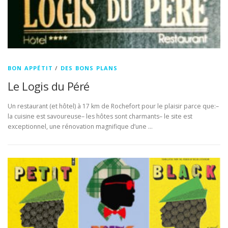
BON APPÉTIT
/
DES BONS PLANS
Le Logis du Péré
Un restaurant (et hôtel) à 17 km de Rochefort pour le plaisir parce que:–
la cuisine est savoureuse– les hôtes sont charmants– le site est
exceptionnel, une rénovation magnifique d’une …