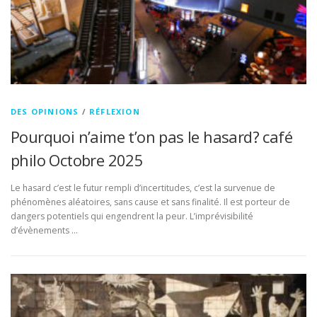
DES OPINIONS
/
RÉFLEXION
Pourquoi n’aime t’on pas le hasard? café
philo Octobre 2025
Le hasard c’est le futur rempli d’incertitudes, c’est la survenue de
phénomènes aléatoires, sans cause et sans finalité. Il est porteur de
dangers potentiels qui engendrent la peur. L’imprévisibilité
d’évènements …