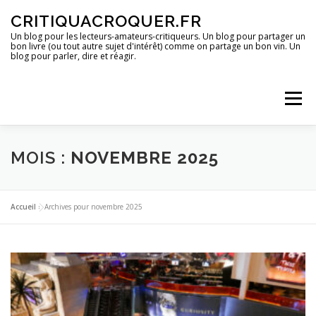
Aller
CRITIQUACROQUER.FR
au
contenu
Un blog pour les lecteurs-amateurs-critiqueurs. Un blog pour partager un
bon livre (ou tout autre sujet d'intérêt) comme on partage un bon vin. Un
blog pour parler, dire et réagir.
Menu
ACCUEIL
UN BLOG ?
DES LIVRES
MOIS :
NOVEMBRE 2025
DES IMAGES
DES SPECTACLES
DES OPINIONS
Accueil
»
Archives pour novembre 2025
DES BONS PLANS