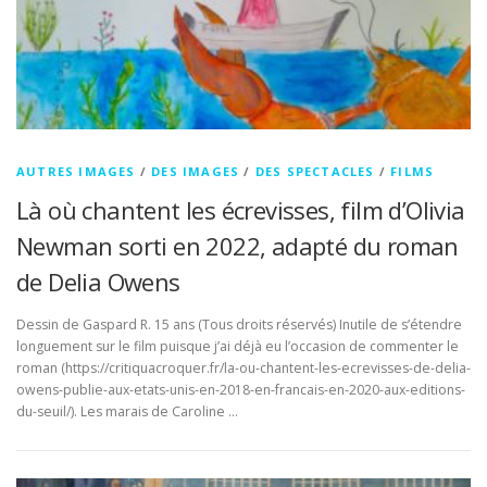
AUTRES IMAGES
/
DES IMAGES
/
DES SPECTACLES
/
FILMS
Là où chantent les écrevisses, film d’Olivia
Newman sorti en 2022, adapté du roman
de Delia Owens
Dessin de Gaspard R. 15 ans (Tous droits réservés) Inutile de s’étendre
longuement sur le film puisque j’ai déjà eu l’occasion de commenter le
roman (https://critiquacroquer.fr/la-ou-chantent-les-ecrevisses-de-delia-
owens-publie-aux-etats-unis-en-2018-en-francais-en-2020-aux-editions-
du-seuil/). Les marais de Caroline …