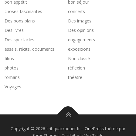
bon appétit
bon séjour
choses fascinantes
concerts
Des bons plans
Des images
Des livres
Des opinions
Des spectacles
engagements
essais, récits, documents
expositions
films
Non classé
photos
réflexion
romans
théatre
Voyages
Copyright © 2026 critiquacroquer.fr
–
OnePress
thème par
FameThemes. Traduit par Wp Trads.