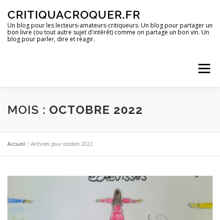
Aller
CRITIQUACROQUER.FR
au
contenu
Un blog pour les lecteurs-amateurs-critiqueurs. Un blog pour partager un
bon livre (ou tout autre sujet d'intérêt) comme on partage un bon vin. Un
blog pour parler, dire et réagir.
Menu
ACCUEIL
UN BLOG ?
DES LIVRES
MOIS :
OCTOBRE 2022
DES IMAGES
DES SPECTACLES
DES OPINIONS
Accueil
»
Archives pour octobre 2022
DES BONS PLANS