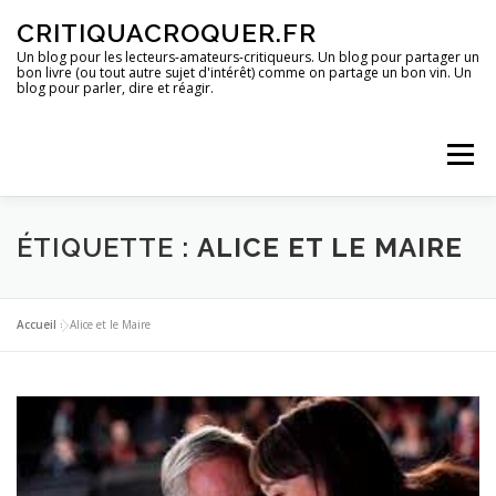
Aller
CRITIQUACROQUER.FR
au
contenu
Un blog pour les lecteurs-amateurs-critiqueurs. Un blog pour partager un
bon livre (ou tout autre sujet d'intérêt) comme on partage un bon vin. Un
blog pour parler, dire et réagir.
Menu
ACCUEIL
UN BLOG ?
DES LIVRES
ÉTIQUETTE :
ALICE ET LE MAIRE
DES IMAGES
DES SPECTACLES
DES OPINIONS
Accueil
»
Alice et le Maire
DES BONS PLANS