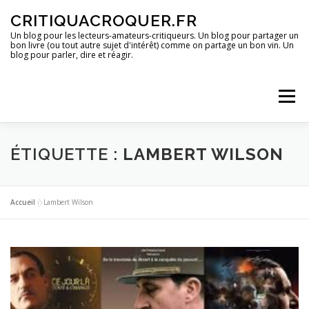
Aller
CRITIQUACROQUER.FR
au
contenu
Un blog pour les lecteurs-amateurs-critiqueurs. Un blog pour partager un
bon livre (ou tout autre sujet d'intérêt) comme on partage un bon vin. Un
blog pour parler, dire et réagir.
Menu
ACCUEIL
UN BLOG ?
DES LIVRES
ÉTIQUETTE :
LAMBERT WILSON
DES IMAGES
DES SPECTACLES
DES OPINIONS
Accueil
»
Lambert Wilson
DES BONS PLANS