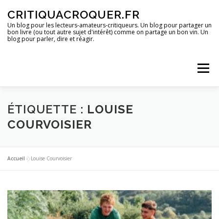
Aller
CRITIQUACROQUER.FR
au
contenu
Un blog pour les lecteurs-amateurs-critiqueurs. Un blog pour partager un
bon livre (ou tout autre sujet d'intérêt) comme on partage un bon vin. Un
blog pour parler, dire et réagir.
Menu
ACCUEIL
UN BLOG ?
DES LIVRES
ÉTIQUETTE :
LOUISE
COURVOISIER
DES IMAGES
DES SPECTACLES
DES OPINIONS
Accueil
»
Louise Courvoisier
DES BONS PLANS