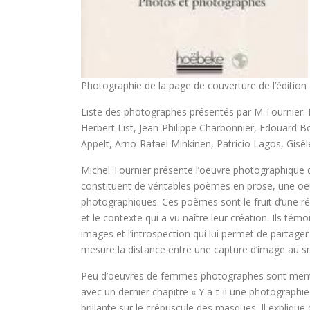
Photographie de la page de couverture de l’éditio
Liste des photographes présentés par M.Tournier: F
Herbert List, Jean-Philippe Charbonnier, Edouard Bo
Appelt, Arno-Rafael Minkinen, Patricio Lagos, Gisè
Michel Tournier présente l’oeuvre photographique d’u
constituent de véritables poèmes en prose, une oe
photographiques. Ces poèmes sont le fruit d’une ré
et le contexte qui a vu naître leur création. Ils tém
images et l’introspection qui lui permet de partager 
mesure la distance entre une capture d’image au sm
Peu d’oeuvres de femmes photographes sont mentio
avec un dernier chapitre « Y a-t-il une photographie
brillante sur le crépuscule des masques. Il explique 