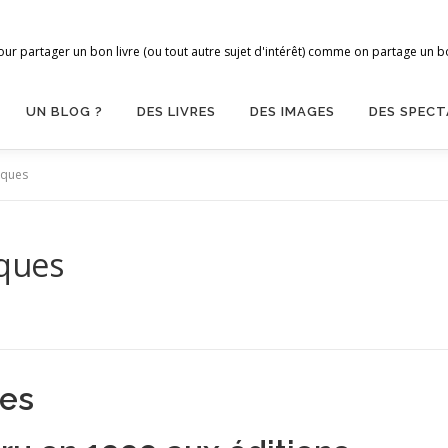
ur partager un bon livre (ou tout autre sujet d'intérêt) comme on partage un bon
UN BLOG ?
DES LIVRES
DES IMAGES
DES SPECT
sques
ques
hes