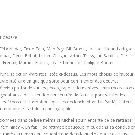
n Hoëbeke
élix Nadar, Emile Zola, Man Ray, Bill Brandt, Jacques-Henri Lartigue,
ubat, Denis Brihat, Lucien Clergue, Arthur Tress, Jan Saudek, Dieter
le Freund, Martine Franck, Joyce Tenneson, Philippe Bonan
ne sélection d’artistes listée ci-dessus. Les mots choisis de l’auteur
uvre littéraire en quelque sorte pour commenter des oeuvres
flexion profonde sur les photographes, leurs rêves, leurs motivations
oignent aussi de l’attention concentrée de l’auteur pour scruter les
les échos et les émotions qu’elles déclenchent en lui. Par là, l’auteur
artphone et l’art de la photographie.
nnées dans ce livre même si Michel Tournier tente de se rattraper
 féminine? ». En fait, il se rattrape beaucoup mieux dans sa conclusio
qu’après la perversion iconophilique dans la quelle l’image est plus