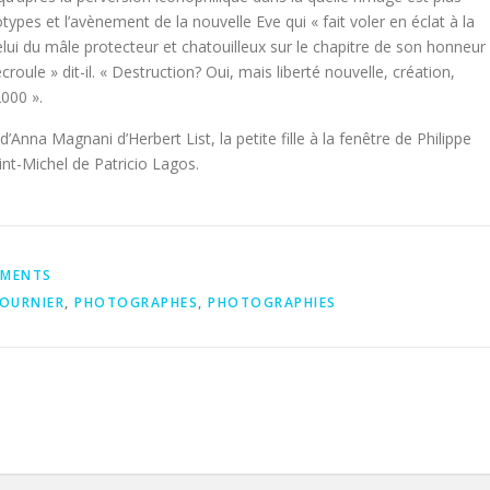
types et l’avènement de la nouvelle Eve qui « fait voler en éclat à la
elui du mâle protecteur et chatouilleux sur le chapitre de son honneur
’écroule » dit-il. « Destruction? Oui, mais liberté nouvelle, création,
2000 ».
’Anna Magnani d’Herbert List, la petite fille à la fenêtre de Philippe
nt-Michel de Patricio Lagos.
UMENTS
TOURNIER
,
PHOTOGRAPHES
,
PHOTOGRAPHIES