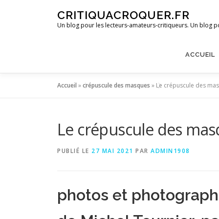
Aller
CRITIQUACROQUER.FR
au
Un blog pour les lecteurs-amateurs-critiqueurs. Un blog po
contenu
ACCUEIL
Accueil
»
crépuscule des masques
»
Le crépuscule des ma
Le crépuscule des mas
PUBLIÉ LE
27 MAI 2021
PAR
ADMIN1908
photos et photograp