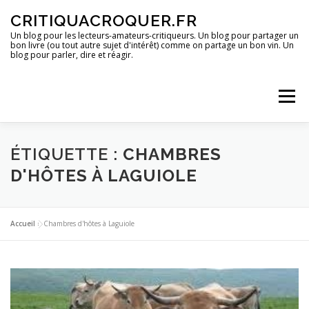
Aller
CRITIQUACROQUER.FR
au
contenu
Un blog pour les lecteurs-amateurs-critiqueurs. Un blog pour partager un
bon livre (ou tout autre sujet d'intérêt) comme on partage un bon vin. Un
blog pour parler, dire et réagir.
Menu
ACCUEIL
UN BLOG ?
DES LIVRES
ÉTIQUETTE :
CHAMBRES
D'HÔTES À LAGUIOLE
DES IMAGES
DES SPECTACLES
DES OPINIONS
Accueil
»
Chambres d'hôtes à Laguiole
DES BONS PLANS