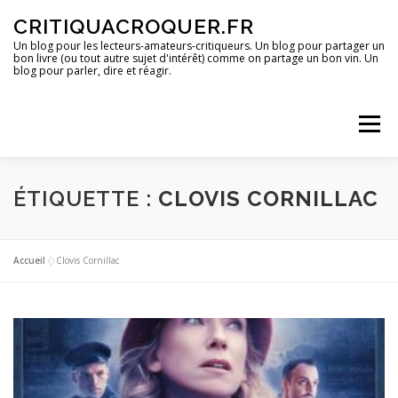
Aller
CRITIQUACROQUER.FR
au
contenu
Un blog pour les lecteurs-amateurs-critiqueurs. Un blog pour partager un
bon livre (ou tout autre sujet d'intérêt) comme on partage un bon vin. Un
blog pour parler, dire et réagir.
Menu
ACCUEIL
UN BLOG ?
DES LIVRES
ÉTIQUETTE :
CLOVIS CORNILLAC
DES IMAGES
DES SPECTACLES
DES OPINIONS
Accueil
»
Clovis Cornillac
DES BONS PLANS