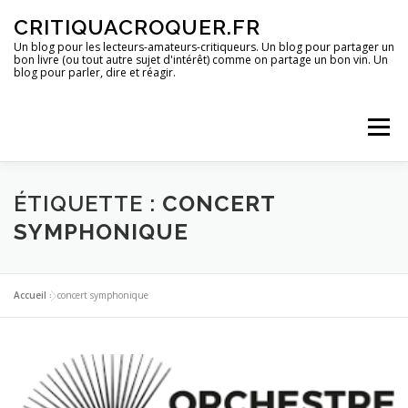
Aller
CRITIQUACROQUER.FR
au
contenu
Un blog pour les lecteurs-amateurs-critiqueurs. Un blog pour partager un
bon livre (ou tout autre sujet d'intérêt) comme on partage un bon vin. Un
blog pour parler, dire et réagir.
Menu
ACCUEIL
UN BLOG ?
DES LIVRES
ÉTIQUETTE :
CONCERT
SYMPHONIQUE
DES IMAGES
DES SPECTACLES
DES OPINIONS
Accueil
»
concert symphonique
DES BONS PLANS