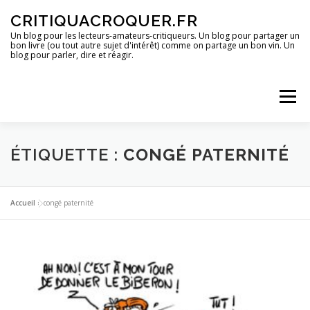
Aller
CRITIQUACROQUER.FR
au
contenu
Un blog pour les lecteurs-amateurs-critiqueurs. Un blog pour partager un
bon livre (ou tout autre sujet d'intérêt) comme on partage un bon vin. Un
blog pour parler, dire et réagir.
Menu
ACCUEIL
UN BLOG ?
DES LIVRES
ÉTIQUETTE :
CONGÉ PATERNITÉ
DES IMAGES
DES SPECTACLES
DES OPINIONS
Accueil
»
congé paternité
DES BONS PLANS