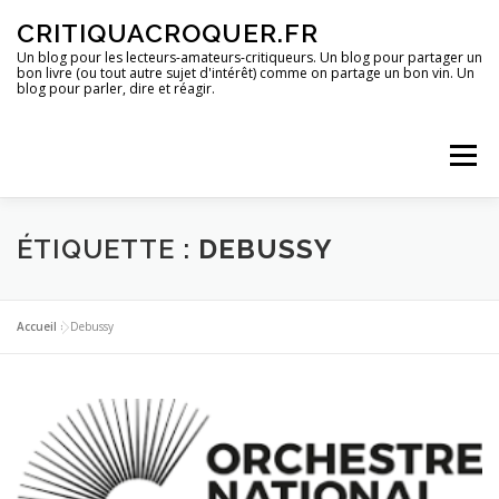
Aller
CRITIQUACROQUER.FR
au
contenu
Un blog pour les lecteurs-amateurs-critiqueurs. Un blog pour partager un
bon livre (ou tout autre sujet d'intérêt) comme on partage un bon vin. Un
blog pour parler, dire et réagir.
Menu
ACCUEIL
UN BLOG ?
DES LIVRES
ÉTIQUETTE :
DEBUSSY
DES IMAGES
DES SPECTACLES
DES OPINIONS
Accueil
»
Debussy
DES BONS PLANS