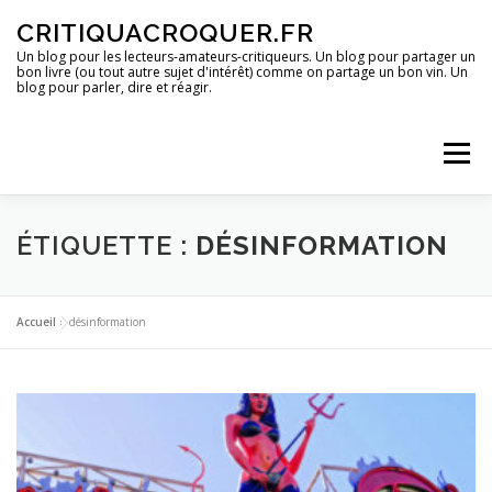
Aller
CRITIQUACROQUER.FR
au
contenu
Un blog pour les lecteurs-amateurs-critiqueurs. Un blog pour partager un
bon livre (ou tout autre sujet d'intérêt) comme on partage un bon vin. Un
blog pour parler, dire et réagir.
Menu
ACCUEIL
UN BLOG ?
DES LIVRES
ÉTIQUETTE :
DÉSINFORMATION
DES IMAGES
DES SPECTACLES
DES OPINIONS
Accueil
»
désinformation
DES BONS PLANS