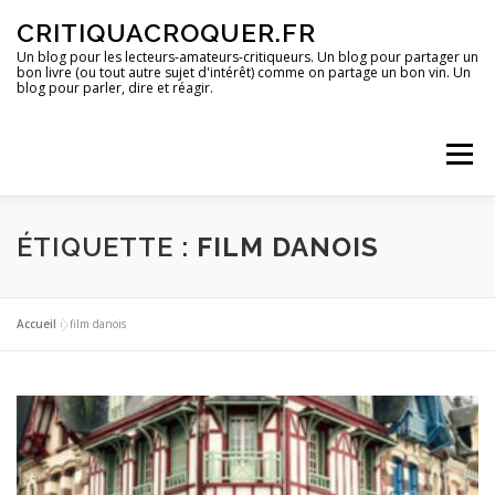
Aller
CRITIQUACROQUER.FR
au
contenu
Un blog pour les lecteurs-amateurs-critiqueurs. Un blog pour partager un
bon livre (ou tout autre sujet d'intérêt) comme on partage un bon vin. Un
blog pour parler, dire et réagir.
Menu
ACCUEIL
UN BLOG ?
DES LIVRES
ÉTIQUETTE :
FILM DANOIS
DES IMAGES
DES SPECTACLES
DES OPINIONS
Accueil
»
film danois
DES BONS PLANS