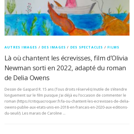
AUTRES IMAGES
/
DES IMAGES
/
DES SPECTACLES
/
FILMS
Là où chantent les écrevisses, film d’Olivia
Newman sorti en 2022, adapté du roman
de Delia Owens
Dessin de Gaspard R. 15 ans (Tous droits réservés) Inutile de s’étendre
longuement sur le film puisque j’ai déjà eu l’occasion de commenter le
roman (https://critiquacroquer.fr/la-ou-chantent-les-ecrevisses-de-delia-
owens-publie-aux-etats-unis-en-2018-en-francais-en-2020-aux-editions-
du-seuil/). Les marais de Caroline …