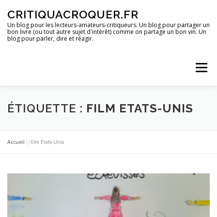
Aller
CRITIQUACROQUER.FR
au
contenu
Un blog pour les lecteurs-amateurs-critiqueurs. Un blog pour partager un
bon livre (ou tout autre sujet d'intérêt) comme on partage un bon vin. Un
blog pour parler, dire et réagir.
Menu
ACCUEIL
UN BLOG ?
DES LIVRES
ÉTIQUETTE :
FILM ETATS-UNIS
DES IMAGES
DES SPECTACLES
DES OPINIONS
Accueil
»
film Etats-Unis
DES BONS PLANS