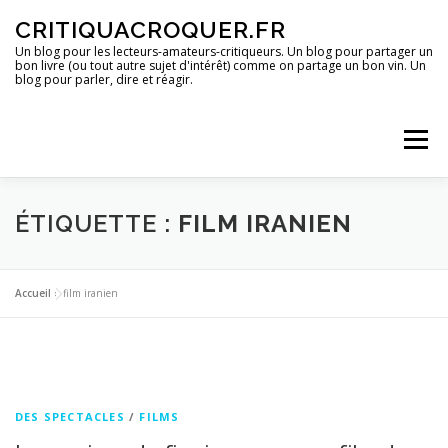
Aller
CRITIQUACROQUER.FR
au
contenu
Un blog pour les lecteurs-amateurs-critiqueurs. Un blog pour partager un
bon livre (ou tout autre sujet d'intérêt) comme on partage un bon vin. Un
blog pour parler, dire et réagir.
Menu
ACCUEIL
UN BLOG ?
DES LIVRES
ÉTIQUETTE :
FILM IRANIEN
DES IMAGES
DES SPECTACLES
DES OPINIONS
Accueil
»
film iranien
DES BONS PLANS
DES SPECTACLES
/
FILMS