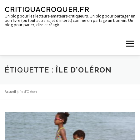
Aller
CRITIQUACROQUER.FR
au
contenu
Un blog pour les lecteurs-amateurs-critiqueurs. Un blog pour partager un
bon livre (ou tout autre sujet d'intérêt) comme on partage un bon vin. Un
blog pour parler, dire et réagir.
Menu
ACCUEIL
UN BLOG ?
DES LIVRES
ÉTIQUETTE :
ÎLE D'OLÉRON
DES IMAGES
DES SPECTACLES
DES OPINIONS
Accueil
»
île d'Oléron
DES BONS PLANS