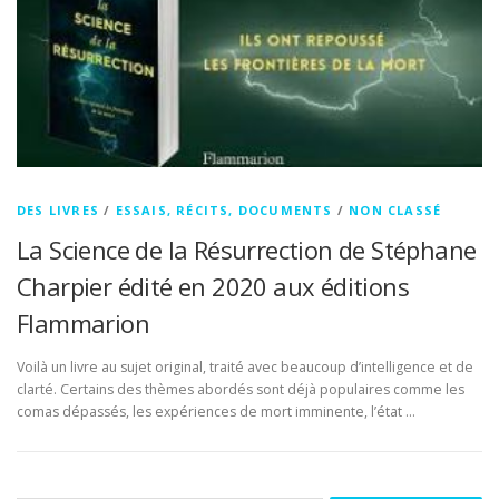
DES LIVRES
/
ESSAIS, RÉCITS, DOCUMENTS
/
NON CLASSÉ
La Science de la Résurrection de Stéphane
Charpier édité en 2020 aux éditions
Flammarion
Voilà un livre au sujet original, traité avec beaucoup d’intelligence et de
clarté. Certains des thèmes abordés sont déjà populaires comme les
comas dépassés, les expériences de mort imminente, l’état …