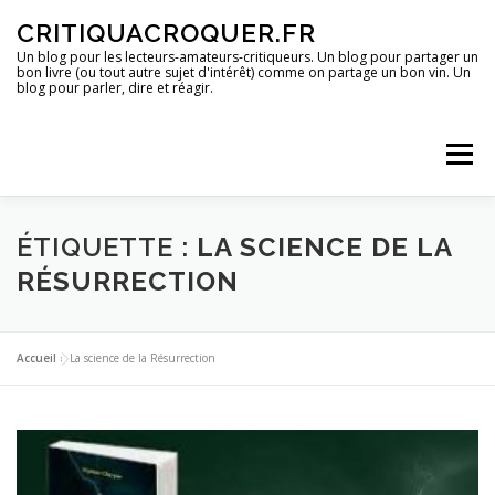
Aller
CRITIQUACROQUER.FR
au
contenu
Un blog pour les lecteurs-amateurs-critiqueurs. Un blog pour partager un
bon livre (ou tout autre sujet d'intérêt) comme on partage un bon vin. Un
blog pour parler, dire et réagir.
Menu
ACCUEIL
UN BLOG ?
DES LIVRES
ÉTIQUETTE :
LA SCIENCE DE LA
RÉSURRECTION
DES IMAGES
DES SPECTACLES
DES OPINIONS
Accueil
»
La science de la Résurrection
DES BONS PLANS