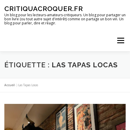
Aller
CRITIQUACROQUER.FR
au
contenu
Un blog pour les lecteurs-amateurs-critiqueurs. Un blog pour partager un
bon livre (ou tout autre sujet d'intérêt) comme on partage un bon vin. Un
blog pour parler, dire et réagir.
Menu
ACCUEIL
UN BLOG ?
DES LIVRES
ÉTIQUETTE :
LAS TAPAS LOCAS
DES IMAGES
DES SPECTACLES
DES OPINIONS
Accueil
»
Las Tapas Locas
DES BONS PLANS