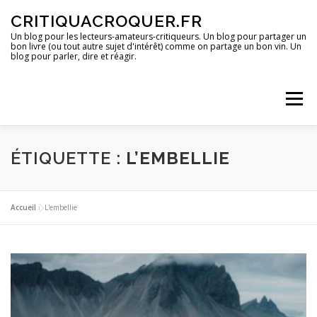
Aller
CRITIQUACROQUER.FR
au
contenu
Un blog pour les lecteurs-amateurs-critiqueurs. Un blog pour partager un
bon livre (ou tout autre sujet d'intérêt) comme on partage un bon vin. Un
blog pour parler, dire et réagir.
Menu
ACCUEIL
UN BLOG ?
DES LIVRES
ÉTIQUETTE :
L’EMBELLIE
DES IMAGES
DES SPECTACLES
DES OPINIONS
Accueil
»
L'embellie
DES BONS PLANS