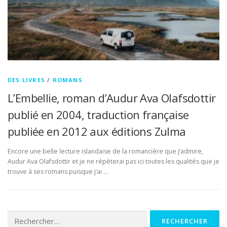
DES LIVRES
/
ROMANS
L’Embellie, roman d’Audur Ava Olafsdottir
publié en 2004, traduction française
publiée en 2012 aux éditions Zulma
Encore une belle lecture islandaise de la romancière que j’admire,
Audur Ava Olafsdottir et je ne répèterai pas ici toutes les qualités que je
trouve à ses romans puisque j’ai …
Rechercher :