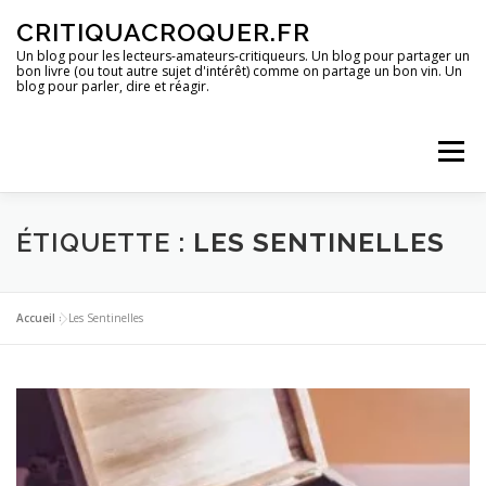
Aller
CRITIQUACROQUER.FR
au
contenu
Un blog pour les lecteurs-amateurs-critiqueurs. Un blog pour partager un
bon livre (ou tout autre sujet d'intérêt) comme on partage un bon vin. Un
blog pour parler, dire et réagir.
Menu
ACCUEIL
UN BLOG ?
DES LIVRES
ÉTIQUETTE :
LES SENTINELLES
DES IMAGES
DES SPECTACLES
DES OPINIONS
Accueil
»
Les Sentinelles
DES BONS PLANS