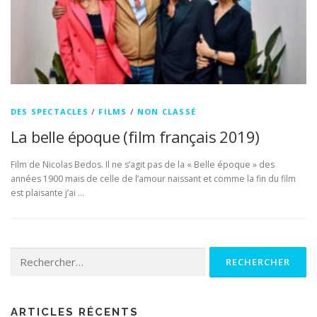
DES SPECTACLES
/
FILMS
/
NON CLASSÉ
La belle époque (film français 2019)
Film de Nicolas Bedos. Il ne s’agit pas de la « Belle époque » des
années 1900 mais de celle de l’amour naissant et comme la fin du film
est plaisante j’ai …
Rechercher :
ARTICLES RÉCENTS