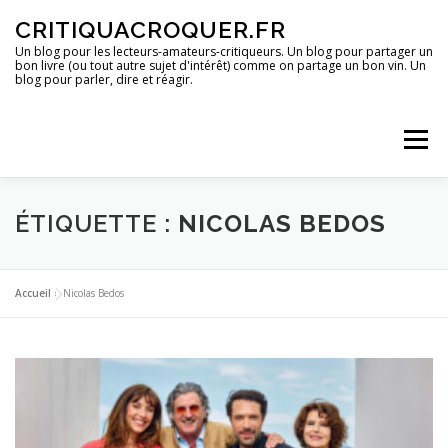
Aller
CRITIQUACROQUER.FR
au
contenu
Un blog pour les lecteurs-amateurs-critiqueurs. Un blog pour partager un
bon livre (ou tout autre sujet d'intérêt) comme on partage un bon vin. Un
blog pour parler, dire et réagir.
Menu
ACCUEIL
UN BLOG ?
DES LIVRES
ÉTIQUETTE :
NICOLAS BEDOS
DES IMAGES
DES SPECTACLES
DES OPINIONS
Accueil
»
Nicolas Bedos
DES BONS PLANS