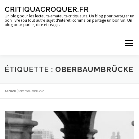
Aller
CRITIQUACROQUER.FR
au
contenu
Un blog pour les lecteurs-amateurs-critiqueurs. Un blog pour partager un
bon livre (ou tout autre sujet d'intérêt) comme on partage un bon vin. Un
blog pour parler, dire et réagir.
Menu
ACCUEIL
UN BLOG ?
DES LIVRES
ÉTIQUETTE :
OBERBAUMBRÜCKE
DES IMAGES
DES SPECTACLES
DES OPINIONS
Accueil
»
oberbaumbrücke
DES BONS PLANS