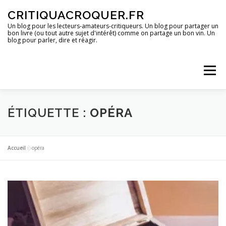
Aller
CRITIQUACROQUER.FR
au
contenu
Un blog pour les lecteurs-amateurs-critiqueurs. Un blog pour partager un
bon livre (ou tout autre sujet d'intérêt) comme on partage un bon vin. Un
blog pour parler, dire et réagir.
Menu
ACCUEIL
UN BLOG ?
DES LIVRES
ÉTIQUETTE :
OPÉRA
DES IMAGES
DES SPECTACLES
DES OPINIONS
Accueil
»
opéra
DES BONS PLANS