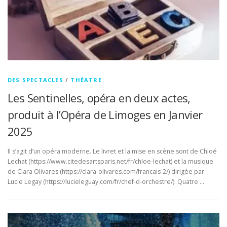
DES SPECTACLES
/
THÉATRE
Les Sentinelles, opéra en deux actes,
produit à l’Opéra de Limoges en Janvier
2025
Il s’agit d’un opéra moderne. Le livret et la mise en scène sont de Chloé
Lechat (https://www.citedesartsparis.net/fr/chloe-lechat) et la musique
de Clara Olivares (https://clara-olivares.com/francais-2/) dirigée par
Lucie Legay (https://lucieleguay.com/fr/chef-d-orchestre/). Quatre …