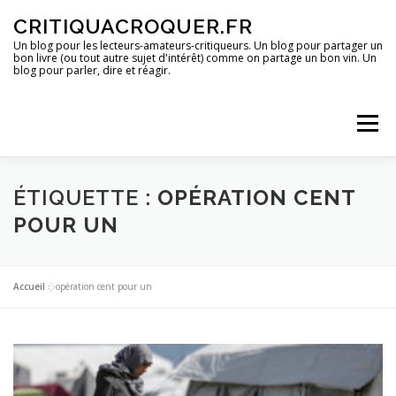
Aller
CRITIQUACROQUER.FR
au
contenu
Un blog pour les lecteurs-amateurs-critiqueurs. Un blog pour partager un
bon livre (ou tout autre sujet d'intérêt) comme on partage un bon vin. Un
blog pour parler, dire et réagir.
Menu
ACCUEIL
UN BLOG ?
DES LIVRES
ÉTIQUETTE :
OPÉRATION CENT
POUR UN
DES IMAGES
DES SPECTACLES
DES OPINIONS
Accueil
»
opération cent pour un
DES BONS PLANS