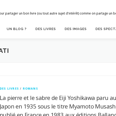
ur partager un bon livre (ou tout autre sujet d'intérêt) comme on partage un bon
UN BLOG ?
DES LIVRES
DES IMAGES
DES SPECT
ATI
DES LIVRES
/
ROMANS
La pierre et le sabre de Eiji Yoshikawa paru a
Japon en 1935 sous le titre Myamoto Musashi
publié en France en 1983 aux éditions Ballan