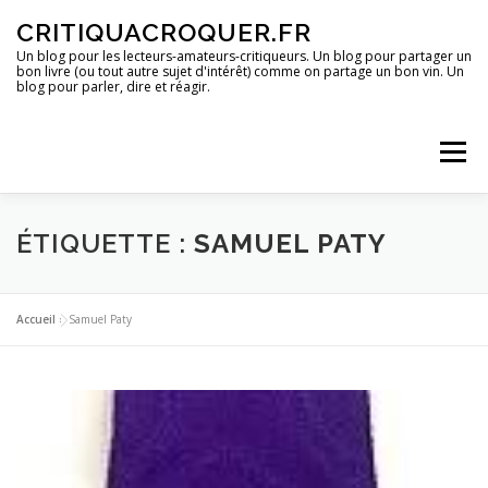
Aller
CRITIQUACROQUER.FR
au
contenu
Un blog pour les lecteurs-amateurs-critiqueurs. Un blog pour partager un
bon livre (ou tout autre sujet d'intérêt) comme on partage un bon vin. Un
blog pour parler, dire et réagir.
Menu
ACCUEIL
UN BLOG ?
DES LIVRES
ÉTIQUETTE :
SAMUEL PATY
DES IMAGES
DES SPECTACLES
DES OPINIONS
Accueil
»
Samuel Paty
DES BONS PLANS