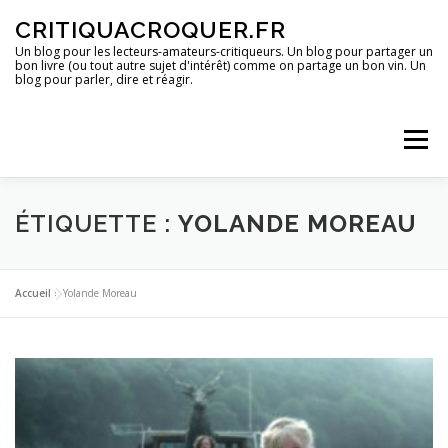
Aller
CRITIQUACROQUER.FR
au
contenu
Un blog pour les lecteurs-amateurs-critiqueurs. Un blog pour partager un
bon livre (ou tout autre sujet d'intérêt) comme on partage un bon vin. Un
blog pour parler, dire et réagir.
Menu
ACCUEIL
UN BLOG ?
DES LIVRES
ÉTIQUETTE :
YOLANDE MOREAU
DES IMAGES
DES SPECTACLES
DES OPINIONS
Accueil
»
Yolande Moreau
DES BONS PLANS