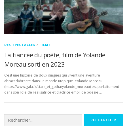
DES SPECTACLES
/
FILMS
La fiancée du poète, film de Yolande
Moreau sorti en 2023
C’est une histoire de doux dingues qui vivent une aventure
abracadabrante dans un monde utopique. Yolande Moreau
(https://www.gala.fr/stars_et_gotha/yolande_moreau) est parfaitement
dans son rôle de réalisatrice et d’actrice empli de poésie …
Rechercher :