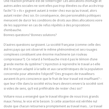
Une réaction primaire est de s’interroger: Les allocations chômage et
autres aides sociales ne sont-elles pas trop élevées ou d’un accès trop
facile? Si « ils » gagnent autant à rester chez eux qu’au travail, alors
autant rester chez soi. En conséquence, des personnalités politiques
menacent de durcir les conditions de droits aux dites allocations voire
de les supprimer en cas de refus répétés à des propositions
d’embauche.
Bonnes questions? Bonnes solutions?
D’autres questions surgissent. La société française (comme celle des
autres pays qui ont observé le même phénomène) et ses rouages
complexes constituent une énorme machinerie (un rouleau
compresseur?). Ce retard à l’embauche n’est-il pas le témoin d’une
grande inertie du système? L’injonction à reprendre le travail a-t-elle
été le moyen adapté à la taille et aux caractéristiques de la population
concernée pour atteindre l’objectif? Des groupes de travailleurs
auraient-ils pris conscience que le fruit de leur travail est insuffisant? –
que leur rôle dans la société et/ou leurs devoirs envers la société sont
si vides de sens, qu’il est préférable de rester chez soi?
Voltaire nous a enseigné que le travail éloigne de nous trois grands
maux: l’ennui, le vice et le besoin. Si cette assertion est vérifiée nul
doute que chacun retournera promptement au travail mais… Le travail