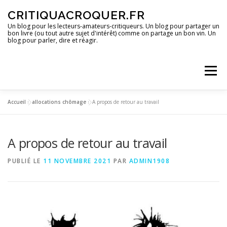
Aller
CRITIQUACROQUER.FR
au
contenu
Un blog pour les lecteurs-amateurs-critiqueurs. Un blog pour partager un
bon livre (ou tout autre sujet d'intérêt) comme on partage un bon vin. Un
blog pour parler, dire et réagir.
Menu
Accueil
»
allocations chômage
»
A propos de retour au travail
ACCUEIL
UN BLOG ?
DES LIVRES
A propos de retour au travail
DES IMAGES
DES SPECTACLES
DES OPINIONS
PUBLIÉ LE
11 NOVEMBRE 2021
PAR
ADMIN1908
DES BONS PLANS