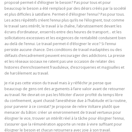
proposé permet-il d’éloigner le besoin? Pas pour tous et pour
beaucoup le besoin a été remplacé par des désirs créés par la société
et plus difficiles à satisfaire. Permet-il d’éloigner l’ennui? Pas pour tous.
Les actes répétitifs créent l’ennui plus qu’ils ne l’éloignent, tout comme
le travail sans intérêt, le travail à la chaîne, l’abrutissement devant les
écrans d’ordinateur, enserrés entre des heures de transport… et les
sollicitations excessives et les exigences de rentabilité conduisent bien
au-delà de l’ennui. Le travail permet-il d’éloigner le vice? Si l’ennui
persiste aucune chance. Des conditions de travail inadaptées ou des
défauts d’encadrement peuvent encourager des addictions. La presse
et les réseaux sociaux ne ratent pas une occasion de relater des
histoires d’enrichissement frauduleux, d’escroqueries et magouilles et
de harcèlement au travail.
Je n’ai pas cette vision du travail mais à y réfléchir je pense que
beaucoup de gens ont des arguments à faire valoir avant de retourner
au travail. Ne devrait-on pas les féliciter d’avoir profité du temps libre
du confinement, ayant chassé l’anesthésie due à l’habitude et la routine,
pour parvenir à ce constat? Je propose de relire Voltaire plutôt que
menacer du bâton: créer un environnement de travail vertueux pour
éloigner le vice, trouver un intérêt réel à la tâche pour éloigner l’ennui,
s’assurer que la rémunération apporte un reste à vivre suffisant pour
éloigner le besoin et chacun retournera avec joie à son travail.