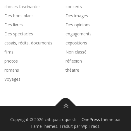
choses fascinantes
concerts
Des bons plans
Des images
Des livres
Des opinions
Des spectacles
engagements
essais, récits, documents
expositions
films
Non classé
photos
réflexion
romans
théatre
Voyages
Copyright © 2026 critiquacroquer.fr
–
OnePress
thème par
FameThemes. Traduit par Wp Trads.