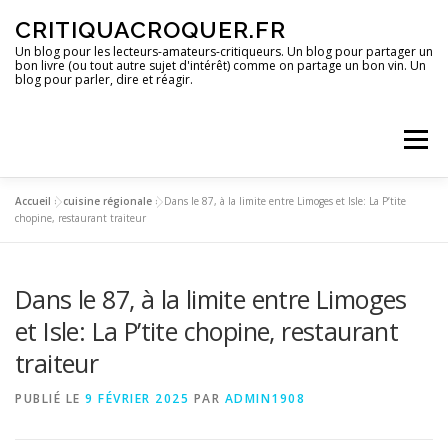
Aller
CRITIQUACROQUER.FR
au
contenu
Un blog pour les lecteurs-amateurs-critiqueurs. Un blog pour partager un
bon livre (ou tout autre sujet d'intérêt) comme on partage un bon vin. Un
blog pour parler, dire et réagir.
Menu
Accueil
»
cuisine régionale
»
Dans le 87, à la limite entre Limoges et Isle: La P’tite
ACCUEIL
UN BLOG ?
DES LIVRES
chopine, restaurant traiteur
Dans le 87, à la limite entre Limoges
DES IMAGES
DES SPECTACLES
DES OPINIONS
et Isle: La P’tite chopine, restaurant
traiteur
DES BONS PLANS
PUBLIÉ LE
9 FÉVRIER 2025
PAR
ADMIN1908