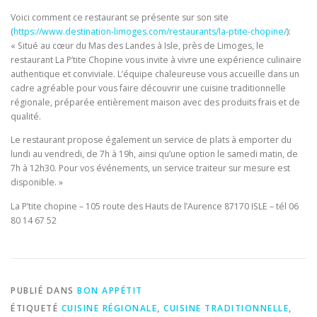
Voici comment ce restaurant se présente sur son site
(
https://www.destination-limoges.com/restaurants/la-ptite-chopine/
):
« Situé au cœur du Mas des Landes à Isle, près de Limoges, le
restaurant La P’tite Chopine vous invite à vivre une expérience culinaire
authentique et conviviale. L’équipe chaleureuse vous accueille dans un
cadre agréable pour vous faire découvrir une cuisine traditionnelle
régionale, préparée entièrement maison avec des produits frais et de
qualité.
Le restaurant propose également un service de plats à emporter du
lundi au vendredi, de 7h à 19h, ainsi qu’une option le samedi matin, de
7h à 12h30. Pour vos événements, un service traiteur sur mesure est
disponible. »
La P’tite chopine – 105 route des Hauts de l’Aurence 87170 ISLE – tél 06
80 14 67 52
PUBLIÉ DANS
BON APPÉTIT
ÉTIQUETÉ
CUISINE RÉGIONALE
,
CUISINE TRADITIONNELLE
,