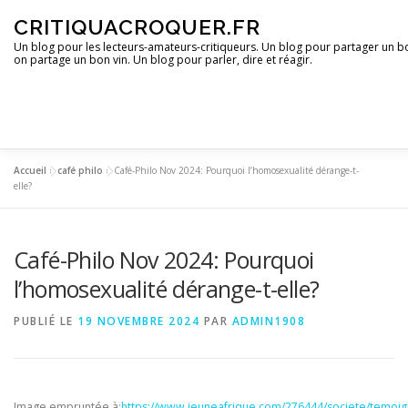
Aller
CRITIQUACROQUER.FR
au
contenu
Un blog pour les lecteurs-amateurs-critiqueurs. Un blog pour partager un bon
on partage un bon vin. Un blog pour parler, dire et réagir.
Accueil
»
café philo
»
Café-Philo Nov 2024: Pourquoi l’homosexualité dérange-t-
ACCUEIL
UN BLOG ?
DES LIVRES
DES IMAGES
elle?
Café-Philo Nov 2024: Pourquoi
DES OPINIONS
DES BONS PLANS
l’homosexualité dérange-t-elle?
PUBLIÉ LE
19 NOVEMBRE 2024
PAR
ADMIN1908
Image empruntée à:
https://www.jeuneafrique.com/276444/societe/temoign