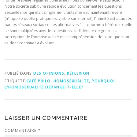
fonde? est-elle légitime? contrainte? nous donne-t-elle satisfaction?
Notre société subit une rapide évolution concernant les questions
sexuelles: ce qui était simplement fantasmé est maintenant révélé
(n’importe quelle pratique est visible sur internet), l’intimité est attaquée
par les réseaux sociaux et les alternatives à la « norme » hétérosexuelle
se sont multipliées avec les questions sur l’identité de genre. La
perception de l’homosexualité et la compréhension de cette question
va donc continuer à évoluer.
PUBLIÉ DANS
DES OPINIONS
,
RÉFLEXION
ÉTIQUETÉ
CAFÉ PHILO
,
HOMOSEXUALITÉ
,
POURQUOI
L'HOMOSEXUALITÉ DÉRANGE-T-ELLE?
LAISSER UN COMMENTAIRE
COMMENTAIRE
*