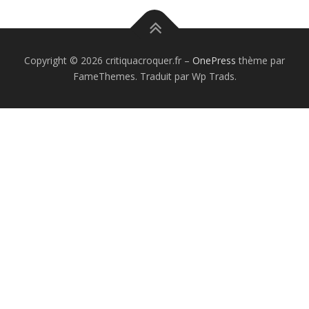
Copyright © 2026 critiquacroquer.fr
–
OnePress
thème par
FameThemes. Traduit par Wp Trads.