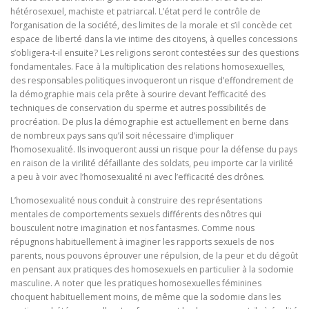
hétérosexuel, machiste et patriarcal. L’état perd le contrôle de
l’organisation de la société, des limites de la morale et s’il concède cet
espace de liberté dans la vie intime des citoyens, à quelles concessions
s’obligera-t-il ensuite? Les religions seront contestées sur des questions
fondamentales. Face à la multiplication des relations homosexuelles,
des responsables politiques invoqueront un risque d’effondrement de
la démographie mais cela prête à sourire devant l’efficacité des
techniques de conservation du sperme et autres possibilités de
procréation. De plus la démographie est actuellement en berne dans
de nombreux pays sans qu’il soit nécessaire d’impliquer
l’homosexualité. Ils invoqueront aussi un risque pour la défense du pays
en raison de la virilité défaillante des soldats, peu importe car la virilité
a peu à voir avec l’homosexualité ni avec l’efficacité des drônes.
L’homosexualité nous conduit à construire des représentations
mentales de comportements sexuels différents des nôtres qui
bousculent notre imagination et nos fantasmes. Comme nous
répugnons habituellement à imaginer les rapports sexuels de nos
parents, nous pouvons éprouver une répulsion, de la peur et du dégoût
en pensant aux pratiques des homosexuels en particulier à la sodomie
masculine. A noter que les pratiques homosexuelles féminines
choquent habituellement moins, de même que la sodomie dans les