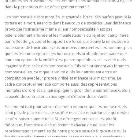
pratiques hétérosexuelles. Les femmes et les hommes sont-ils à égalité
dans la perception de ce dérangement mental?
Les homosexuels sont moqués, stigmatisés, brutalisés parfois jusqu’à la
torture et la mort, interdits dans beaucoup de sociétés. Leur différence
provoque l’ostracisme même si leur homosexualité n’est pas
ostensiblement affichée et les manifestations du rejet sont amplifiées
par l’effet de groupe et le rapport de force, qui trouve là un exutoire à
toute sorte de frustrations plus ou moins conscientes. Les hommes plus
que les femmes rejettent les homosexuels probablement parce que
leur conception de la virilité n’est pas compatible avec la virilité qu’ils
imaginent être celle des homosexuels. S’ils s’en prennent aux femmes
homosexuelles, c’est que la virilité qu’ils leur attribuent entre en
compétition avec leur propre virilité et menace leur machisme. Le
cadre conceptuel menacé comporte aussi des représentations
mentales d’ordre social qui expliquent qu’on dénie aux homosexuels la
capacité de contracter un mariage et d’élever des enfants.
Finalement tout pourrait se résumer à énoncer que les homosexuels
n’ont pas de place dans une société machiste et patriarcale qui désire
se pérenniser comme telle. Si le dérangement social est plutôt
théorique, l’homosexualité questionne chacun de nous sur les
représentations mentales de notre propre sexualité: qu’est-ce qui la