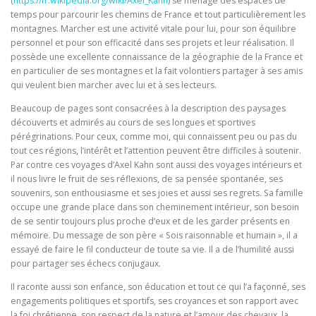
(
https://fr.wikipedia.org/wiki/Axel_Kahn
) se ménage des espaces de
temps pour parcourir les chemins de France et tout particulièrement les
montagnes. Marcher est une activité vitale pour lui, pour son équilibre
personnel et pour son efficacité dans ses projets et leur réalisation. Il
possède une excellente connaissance de la géographie de la France et
en particulier de ses montagnes et la fait volontiers partager à ses amis
qui veulent bien marcher avec lui et à ses lecteurs.
Beaucoup de pages sont consacrées à la description des paysages
découverts et admirés au cours de ses longues et sportives
pérégrinations. Pour ceux, comme moi, qui connaissent peu ou pas du
tout ces régions, l’intérêt et l’attention peuvent être difficiles à soutenir.
Par contre ces voyages d’Axel Kahn sont aussi des voyages intérieurs et
il nous livre le fruit de ses réflexions, de sa pensée spontanée, ses
souvenirs, son enthousiasme et ses joies et aussi ses regrets. Sa famille
occupe une grande place dans son cheminement intérieur, son besoin
de se sentir toujours plus proche d’eux et de les garder présents en
mémoire. Du message de son père « Sois raisonnable et humain », il a
essayé de faire le fil conducteur de toute sa vie. Il a de l’humilité aussi
pour partager ses échecs conjugaux.
Il raconte aussi son enfance, son éducation et tout ce qui l’a façonné, ses
engagements politiques et sportifs, ses croyances et son rapport avec
la foi chrétienne, son respect de la nature et l’amour des chevaux, la