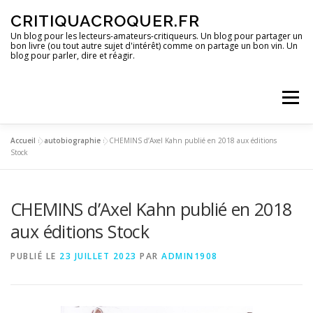
Aller
CRITIQUACROQUER.FR
au
contenu
Un blog pour les lecteurs-amateurs-critiqueurs. Un blog pour partager un
bon livre (ou tout autre sujet d'intérêt) comme on partage un bon vin. Un
blog pour parler, dire et réagir.
Menu
Accueil
»
autobiographie
»
CHEMINS d’Axel Kahn publié en 2018 aux éditions
ACCUEIL
UN BLOG ?
DES LIVRES
Stock
CHEMINS d’Axel Kahn publié en 2018
DES IMAGES
DES SPECTACLES
DES OPINIONS
aux éditions Stock
DES BONS PLANS
PUBLIÉ LE
23 JUILLET 2023
PAR
ADMIN1908