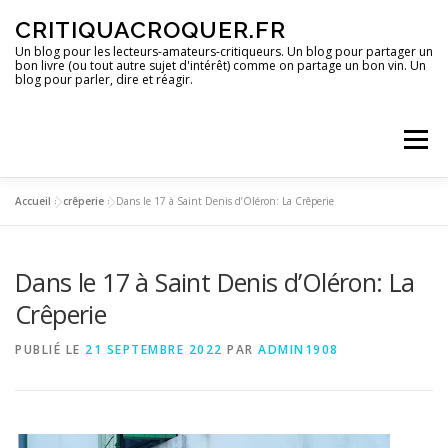
Aller
CRITIQUACROQUER.FR
au
contenu
Un blog pour les lecteurs-amateurs-critiqueurs. Un blog pour partager un
bon livre (ou tout autre sujet d'intérêt) comme on partage un bon vin. Un
blog pour parler, dire et réagir.
Menu
Accueil
»
crêperie
»
Dans le 17 à Saint Denis d’Oléron: La Crêperie
ACCUEIL
UN BLOG ?
DES LIVRES
Dans le 17 à Saint Denis d’Oléron: La
DES IMAGES
DES SPECTACLES
DES OPINIONS
Crêperie
PUBLIÉ LE
21 SEPTEMBRE 2022
PAR
ADMIN1908
DES BONS PLANS