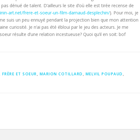
as dénué de talent. D’ailleurs le site d’où elle est tirée recense de
nin-art.net/frere-et-soeur-un-film-darnaud-desplechin/
). Pour moi, je
e me suis un peu ennuyé pendant la projection bien que mon attention
ne curiosité. Je n’ai pas été ébloui par le jeu des acteurs. Je me
oeur résulte d’une relation incestueuse? Quoi qu’il en soit: bof
,
FRÈRE ET SOEUR
,
MARION COTILLARD
,
MELVIL POUPAUD
,