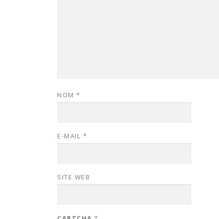
NOM
*
E-MAIL
*
SITE WEB
CAPTCHA
*