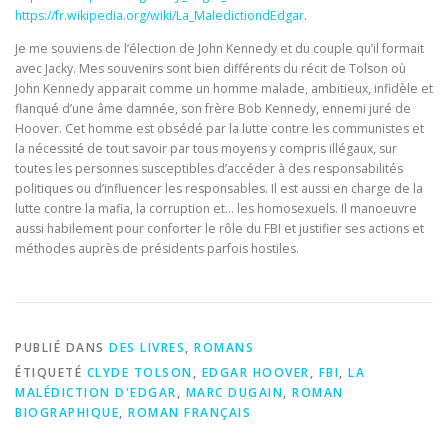
https://fr.wikipedia.org/wiki/La_MaledictiondEdgar
.
Je me souviens de l’élection de John Kennedy et du couple qu’il formait
avec Jacky. Mes souvenirs sont bien différents du récit de Tolson où
John Kennedy apparait comme un homme malade, ambitieux, infidèle et
flanqué d’une âme damnée, son frère Bob Kennedy, ennemi juré de
Hoover. Cet homme est obsédé par la lutte contre les communistes et
la nécessité de tout savoir par tous moyens y compris illégaux, sur
toutes les personnes susceptibles d’accéder à des responsabilités
politiques ou d’influencer les responsables. Il est aussi en charge de la
lutte contre la mafia, la corruption et… les homosexuels. Il manoeuvre
aussi habilement pour conforter le rôle du FBI et justifier ses actions et
méthodes auprès de présidents parfois hostiles.
PUBLIÉ DANS
DES LIVRES
,
ROMANS
ÉTIQUETÉ
CLYDE TOLSON
,
EDGAR HOOVER
,
FBI
,
LA
MALÉDICTION D'EDGAR
,
MARC DUGAIN
,
ROMAN
BIOGRAPHIQUE
,
ROMAN FRANÇAIS