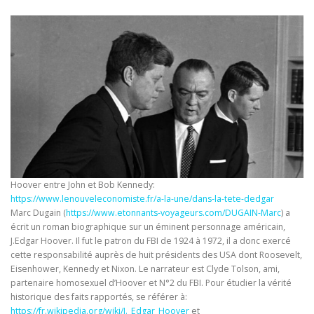
Hoover entre John et Bob Kennedy:
https://www.lenouveleconomiste.fr/a-la-une/dans-la-tete-dedgar
Marc Dugain (
https://www.etonnants-voyageurs.com/DUGAIN-Marc
) a
écrit un roman biographique sur un éminent personnage américain,
J.Edgar Hoover. Il fut le patron du FBI de 1924 à 1972, il a donc exercé
cette responsabilité auprès de huit présidents des USA dont Roosevelt,
Eisenhower, Kennedy et Nixon. Le narrateur est Clyde Tolson, ami,
partenaire homosexuel d’Hoover et N°2 du FBI. Pour étudier la vérité
historique des faits rapportés, se référer à:
https://fr.wikipedia.org/wiki/J._Edgar_Hoover
et