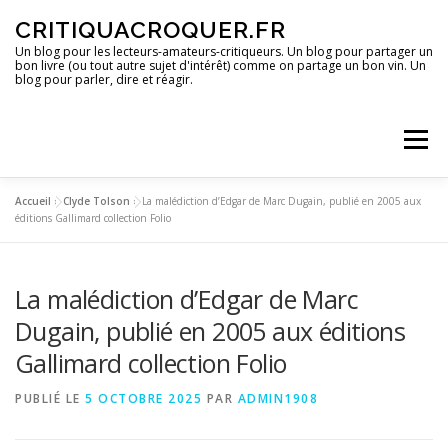
Aller
CRITIQUACROQUER.FR
au
contenu
Un blog pour les lecteurs-amateurs-critiqueurs. Un blog pour partager un
bon livre (ou tout autre sujet d'intérêt) comme on partage un bon vin. Un
blog pour parler, dire et réagir.
Menu
Accueil
»
Clyde Tolson
»
La malédiction d’Edgar de Marc Dugain, publié en 2005 aux
ACCUEIL
UN BLOG ?
DES LIVRES
éditions Gallimard collection Folio
La malédiction d’Edgar de Marc
DES IMAGES
DES SPECTACLES
DES OPINIONS
Dugain, publié en 2005 aux éditions
Gallimard collection Folio
DES BONS PLANS
PUBLIÉ LE
5 OCTOBRE 2025
PAR
ADMIN1908