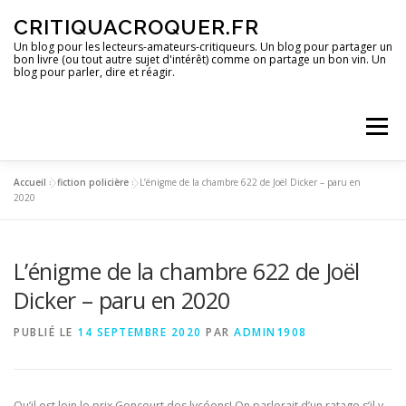
Aller
CRITIQUACROQUER.FR
au
contenu
Un blog pour les lecteurs-amateurs-critiqueurs. Un blog pour partager un
bon livre (ou tout autre sujet d'intérêt) comme on partage un bon vin. Un
blog pour parler, dire et réagir.
Menu
Accueil
»
fiction policière
»
L’énigme de la chambre 622 de Joël Dicker – paru en
ACCUEIL
UN BLOG ?
DES LIVRES
2020
L’énigme de la chambre 622 de Joël
DES IMAGES
DES SPECTACLES
DES OPINIONS
Dicker – paru en 2020
DES BONS PLANS
PUBLIÉ LE
14 SEPTEMBRE 2020
PAR
ADMIN1908
Qu’il est loin le prix Goncourt des lycéens! On parlerait d’un ratage s’il y