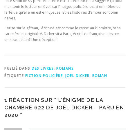
date sinon on s’y perd. Peut-être est-ce l’éditeur qui a suggéré ça pour
maintenir le lecteur en éveil car l’intrigue policière est si emmêlée et
farfelue qu’elle en est ennuyeuse. Et les histoires d’amour sont bien
naïves.
Cerise sur le gâteau, l’écriture est comme le reste: au kilomètre, sans
caractère ni originalité. Dicker vit à Paris, écrit-il en français ou est-ce
une traduction? Une déception.
PUBLIÉ DANS
DES LIVRES
,
ROMANS
ÉTIQUETÉ
FICTION POLICIÈRE
,
JOËL DICKER
,
ROMAN
1 RÉACTION SUR “
L’ÉNIGME DE LA
CHAMBRE 622 DE JOËL DICKER – PARU EN
2020
”