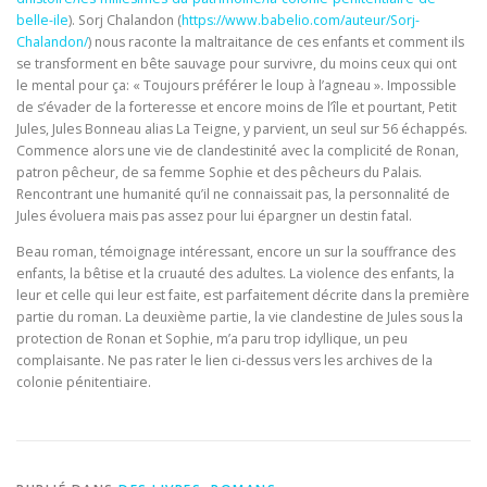
belle-ile
). Sorj Chalandon (
https://www.babelio.com/auteur/Sorj-
Chalandon/
) nous raconte la maltraitance de ces enfants et comment ils
se transforment en bête sauvage pour survivre, du moins ceux qui ont
le mental pour ça: « Toujours préférer le loup à l’agneau ». Impossible
de s’évader de la forteresse et encore moins de l’île et pourtant, Petit
Jules, Jules Bonneau alias La Teigne, y parvient, un seul sur 56 échappés.
Commence alors une vie de clandestinité avec la complicité de Ronan,
patron pêcheur, de sa femme Sophie et des pêcheurs du Palais.
Rencontrant une humanité qu’il ne connaissait pas, la personnalité de
Jules évoluera mais pas assez pour lui épargner un destin fatal.
Beau roman, témoignage intéressant, encore un sur la souffrance des
enfants, la bêtise et la cruauté des adultes. La violence des enfants, la
leur et celle qui leur est faite, est parfaitement décrite dans la première
partie du roman. La deuxième partie, la vie clandestine de Jules sous la
protection de Ronan et Sophie, m’a paru trop idyllique, un peu
complaisante. Ne pas rater le lien ci-dessus vers les archives de la
colonie pénitentiaire.