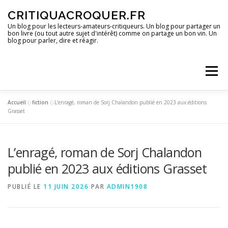
Aller
CRITIQUACROQUER.FR
au
contenu
Un blog pour les lecteurs-amateurs-critiqueurs. Un blog pour partager un
bon livre (ou tout autre sujet d'intérêt) comme on partage un bon vin. Un
blog pour parler, dire et réagir.
Menu
Accueil
»
fiction
»
L’enragé, roman de Sorj Chalandon publié en 2023 aux éditions
ACCUEIL
UN BLOG ?
DES LIVRES
Grasset
L’enragé, roman de Sorj Chalandon
DES IMAGES
DES SPECTACLES
DES OPINIONS
publié en 2023 aux éditions Grasset
DES BONS PLANS
PUBLIÉ LE
11 JUIN 2026
PAR
ADMIN1908