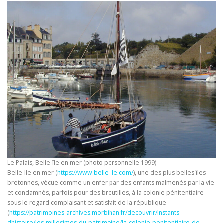
Le Palais, Belle-île en mer (photo personnelle 1999)
Belle-Ile en mer (
https://www.belle-ile.com/
), une des plus belles îles
bretonnes, vécue comme un enfer par des enfants malmenés par la vie
et condamnés, parfois pour des broutilles, à la colonie pénitentiaire
sous le regard complaisant et satisfait de la république
(
https://patrimoines-archives.morbihan.fr/decouvrir/instants-
dhistoire/les-millesimes-du-patrimoine/la-colonie-penitentiaire-de-