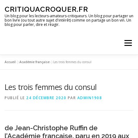
Aller
CRITIQUACROQUER.FR
au
contenu
Un blog pour les lecteurs-amateurs-critiqueurs. Un blog pour partager un
bon livre (ou tout autre sujet d'intérêt) comme on partage un bon vin. Un
blog pour parler, dire et réagir.
Menu
Accueil
»
Académie française
»
Les trois femmes du consul
ACCUEIL
UN BLOG ?
DES LIVRES
Les trois femmes du consul
DES IMAGES
DES SPECTACLES
DES OPINIONS
PUBLIÉ LE
24 DÉCEMBRE 2020
PAR
ADMIN1908
DES BONS PLANS
de Jean-Christophe Ruffin de
l’Académie française, paru en 2019 aux