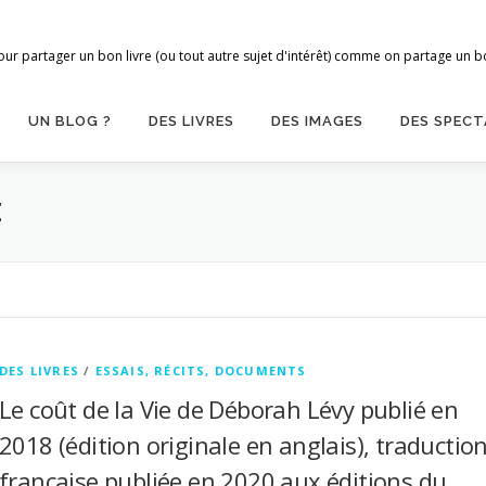
ur partager un bon livre (ou tout autre sujet d'intérêt) comme on partage un bon
UN BLOG ?
DES LIVRES
DES IMAGES
DES SPECT
E
DES LIVRES
/
ESSAIS, RÉCITS, DOCUMENTS
Le coût de la Vie de Déborah Lévy publié en
2018 (édition originale en anglais), traductio
française publiée en 2020 aux éditions du