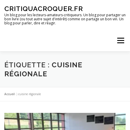
Aller
CRITIQUACROQUER.FR
au
contenu
Un blog pour les lecteurs-amateurs-critiqueurs. Un blog pour partager un
bon livre (ou tout autre sujet d'intérêt) comme on partage un bon vin. Un
blog pour parler, dire et réagir.
Menu
ACCUEIL
UN BLOG ?
DES LIVRES
ÉTIQUETTE :
CUISINE
RÉGIONALE
DES IMAGES
DES SPECTACLES
DES OPINIONS
Accueil
»
cuisine régionale
DES BONS PLANS