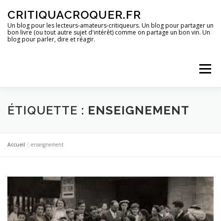
Aller
CRITIQUACROQUER.FR
au
contenu
Un blog pour les lecteurs-amateurs-critiqueurs. Un blog pour partager un
bon livre (ou tout autre sujet d'intérêt) comme on partage un bon vin. Un
blog pour parler, dire et réagir.
Menu
ACCUEIL
UN BLOG ?
DES LIVRES
ÉTIQUETTE :
ENSEIGNEMENT
DES IMAGES
DES SPECTACLES
DES OPINIONS
Accueil
»
enseignement
DES BONS PLANS