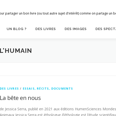
ur partager un bon livre (ou tout autre sujet d'intérêt) comme on partage un bon
UN BLOG ?
DES LIVRES
DES IMAGES
DES SPECT
 L'HUMAIN
DES LIVRES
/
ESSAIS, RÉCITS, DOCUMENTS
La bête en nous
de Jessica Serra, publié en 2021 aux éditions HumenSciences Monde
Animaux Jessica Serra est éthologue (l’éthologie est l’étude scientifiq