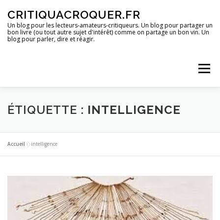
Aller
CRITIQUACROQUER.FR
au
contenu
Un blog pour les lecteurs-amateurs-critiqueurs. Un blog pour partager un
bon livre (ou tout autre sujet d'intérêt) comme on partage un bon vin. Un
blog pour parler, dire et réagir.
Menu
ACCUEIL
UN BLOG ?
DES LIVRES
ÉTIQUETTE :
INTELLIGENCE
DES IMAGES
DES SPECTACLES
DES OPINIONS
Accueil
»
intelligence
DES BONS PLANS