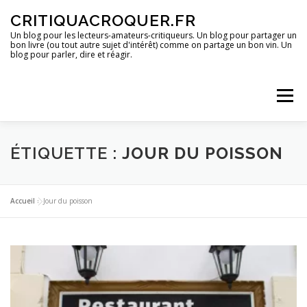
Aller
CRITIQUACROQUER.FR
au
contenu
Un blog pour les lecteurs-amateurs-critiqueurs. Un blog pour partager un
bon livre (ou tout autre sujet d'intérêt) comme on partage un bon vin. Un
blog pour parler, dire et réagir.
Menu
ACCUEIL
UN BLOG ?
DES LIVRES
ÉTIQUETTE :
JOUR DU POISSON
DES IMAGES
DES SPECTACLES
DES OPINIONS
Accueil
»
Jour du poisson
DES BONS PLANS