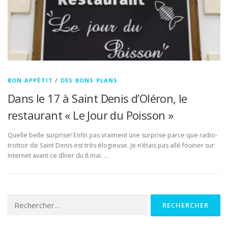
BON APPÉTIT
/
DES BONS PLANS
Dans le 17 à Saint Denis d’Oléron, le
restaurant « Le Jour du Poisson »
Quelle belle surprise! Enfin pas vraiment une surprise parce que radio-
trottoir de Saint Denis est très élogieuse. Je n’étais pas allé fouiner sur
Internet avant ce dîner du 8 mai. …
Rechercher :