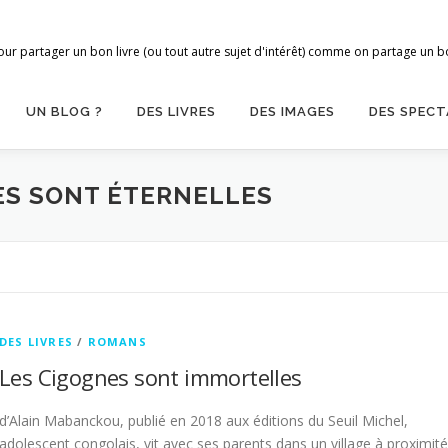
ur partager un bon livre (ou tout autre sujet d'intérêt) comme on partage un bon
UN BLOG ?
DES LIVRES
DES IMAGES
DES SPECT
ES SONT ÉTERNELLES
DES LIVRES
/
ROMANS
Les Cigognes sont immortelles
d’Alain Mabanckou, publié en 2018 aux éditions du Seuil Michel,
adolescent congolais, vit avec ses parents dans un village à proximité